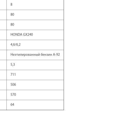
8
80
80
HONDA GX240
4,6/6,2
Неэтилированный бензин А-92
5,3
711
506
570
64