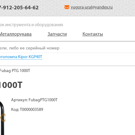
7-912-205-64-62
yugora-ural@yandex.ru
ок инструмента и оборудования
Металлорукава
Запчасти
Контакты
топомпа Kipor KGP40T
Fubag PTG 1000T
1000T
Артикул: FubagPTG1000T
Код: Т0000003589