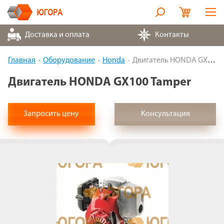
Оборудование
Доставка и оплата
Контакты
Металлорукава
Главная
Оборудование
Honda
Двигатель HONDA GX100 Tamper
Запчасти
Двигатель HONDA GX100 Tamper
Контакты
Запросить цену
Консультация
Партнеры
О компании