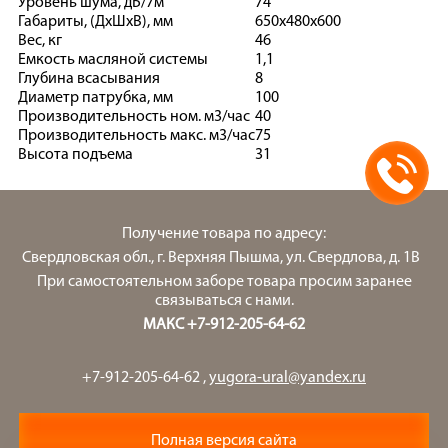
Уровень шума, дБ/7м
74
Габариты, (ДхШхВ), мм
650х480х600
Вес, кг
46
Емкость масляной системы
1,1
Глубина всасывания
8
Диаметр патрубка, мм
100
Производительность ном. м3/час
40
Производительность макс. м3/час
75
Высота подъема
31
Получение товара по адресу:
Свердловская обл., г. Верхняя Пышма, ул. Свердлова, д. 1В
При самостоятельном заборе товара просим заранее
связываться с нами.
МАКС +7-912-205-64-62
+7-912-205-64-62
,
yugora-ural@yandex.ru
Полная версия сайта