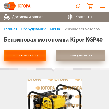
Оборудование
Доставка и оплата
Контакты
Металлорукава
Главная
Оборудование
KIPOR
Бензиновая мотопомпа Kipor KGP40
Запчасти
Бензиновая мотопомпа Kipor KGP40
Контакты
Запросить цену
Консультация
Партнеры
О компании