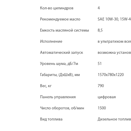
Кол-во цилиндров
4
Рекомендуемое масло
SAE 10W-30, 15W-4
Емкость масляной системы
8,5
Исполнение
в ультратихом вс
Автоматический запуск
возможна установ
Уровень шума, дБ/7м
51
Габариты, (ДхШхВ), мм
1570х780х1220
Вес, кг
790
Панель управления
цифровая
Число оборотов, об/мин
1500
Вид топлива
Дизельное топли