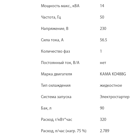
Мощность макс., кВА
14
Частота, Гц
50
Напряжение, В
230
Сила тока, А
56.5
Количество фаз
1
Постоянный ток, В/А
нет
Марка двигателя
KAMA KD488G
Тип охлаждения
жидкостное
Система запуска
Электростартер
Бак, л
90
Расход, г/кВт*час
320
Расход, л/час (нагр. 75 %)
2.789