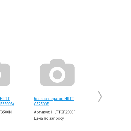
HILTT
Бензогенератор HILTT
Бензогенератор K
GF3500B)
GF2500F
KGE2500E
F3500N
Артикул:
HILTTGF2500F
Артикул:
KiporKG
Цена по запросу
Цена по запросу