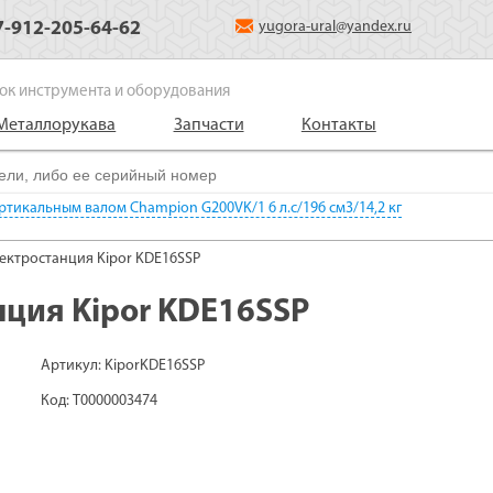
7-912-205-64-62
yugora-ural@yandex.ru
ок инструмента и оборудования
Металлорукава
Запчасти
Контакты
ертикальным валом Champion G200VK/1 6 л.с/196 см3/14,2 кг
ектростанция Kipor KDE16SSP
нция Kipor KDE16SSP
Артикул: KiporKDE16SSP
Код: Т0000003474