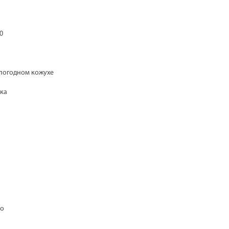
0
епогодном кожухе
ка
во