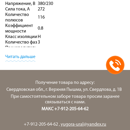
Напряжение, В
380/230
Сила тока, А
272
Количество
116
полюсов
Kоэффициент
0.8
мощности
Класс изоляции
H
Количество фаз
3
Производитель
Cummins
двигателя
Читать дальше
Марка
6CTA8,3-G2
двигателя
Шестицилиндровый,рядный,четырехтактны
Тип двигателя
впрыск,турбированный,жидкостного
охлаждения,интеркуллер
Получение товара по адресу:
Объем
8.3
Свердловская обл., г. Верхняя Пышма, ул. Свердлова, д. 1В
двигателя, л
При самостоятельном заборе товара просим заранее
Тип
жидкостное
связываться с нами.
охлаждения
Бак, л
280
МАКС +7-912-205-64-62
Расход, г/
270
кВт*час
+7-912-205-64-62
,
yugora-ural@yandex.ru
Расход, л/час
27.732