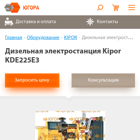
Оборудование
Доставка и оплата
Контакты
Металлорукава
Главная
Оборудование
KIPOR
Дизельная электростанция Kipor KDE225E3
Запчасти
Дизельная электростанция Kipor
KDE225E3
Контакты
Партнеры
Запросить цену
Консультация
О компании