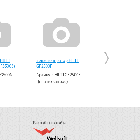
HILTT
Бензогенератор HILTT
Бензогенератор K
GF3500B)
GF2500F
KGE2500E
F3500N
Артикул:
HILTTGF2500F
Артикул:
KiporKG
Цена по запросу
Цена по запросу
Разработка сайта: