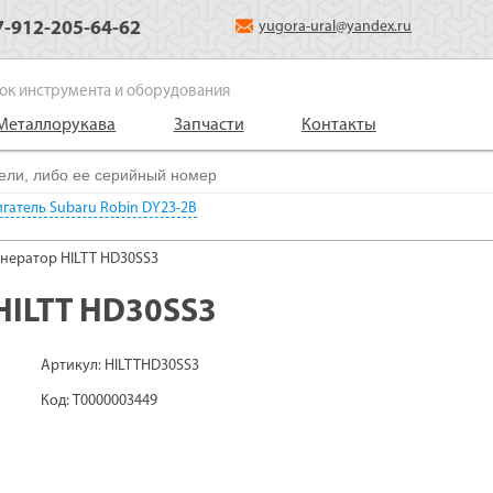
7-912-205-64-62
yugora-ural@yandex.ru
ок инструмента и оборудования
Металлорукава
Запчасти
Контакты
гатель Subaru Robin DY23-2B
нератор HILTT HD30SS3
HILTT HD30SS3
Артикул: HILTTHD30SS3
Код: Т0000003449