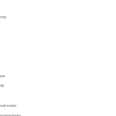
е
ртер
ием
W40
ный кожух
опционально