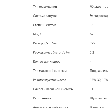
Тип охлаждения
Жидкостно
Система запуска
Электроста
Степень сжатия
18
Бак, л
62
Расход, г/кВт*час
225
Расход, л/час (нагр. 75 %)
5,2
Кол-во цилиндров
4
Тип масляной системы
Под давлен
Рекомендуемое масло
15W-30, 10
Емкость масляной системы
11
Исполнение
Шумозащит
Автоматический запуск
Возможно, 