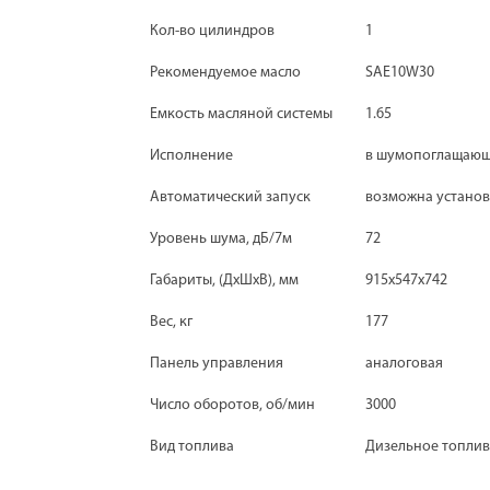
Кол-во цилиндров
1
Рекомендуемое масло
SAE10W30
Емкость масляной системы
1.65
Исполнение
в шумопоглащающ
Автоматический запуск
возможна установ
Уровень шума, дБ/7м
72
Габариты, (ДхШхВ), мм
915х547х742
Вес, кг
177
Панель управления
аналоговая
Число оборотов, об/мин
3000
Вид топлива
Дизельное топли