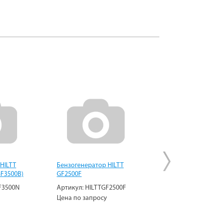
HILTT
Бензогенератор HILTT
Бензогенератор K
GF3500B)
GF2500F
KGE2500E
F3500N
Артикул:
HILTTGF2500F
Артикул:
KiporKG
Цена по запросу
Цена по запросу