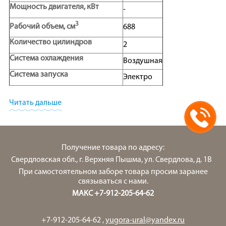
Мощность двигателя, кВт
-
3
Рабочий объем, см
688
Количество цилиндров
2
Система охлаждения
Воздушная
Система запуска
Электро
Расход топлива, л/час
3,9
Читать дальше
Топливо
Бензин
Объем масляной системы, л
-
Объем топливного бака, л
24
Получение товара по адресу:
Тип генератора
Генератор
Класс изоляции
H
Свердловская обл., г. Верхняя Пышма, ул. Свердлова, д. 1В
Класс защиты
IP 23
При самостоятельном заборе товара просим заранее
Ширина, мм
641
связываться с нами.
Длина, мм
960
МАКС +7-912-205-64-62
Высота, мм
667
Вес, кг
162
+7-912-205-64-62
,
yugora-ural@yandex.ru