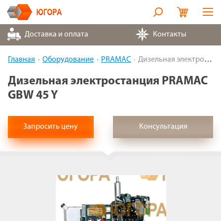
Оборудование
Доставка и оплата
Контакты
Металлорукава
Главная
Оборудование
PRAMAC
Дизельная электростанция PRAMAC GBW 45 Y
Запчасти
Дизельная электростанция PRAMAC
GBW 45 Y
Контакты
Партнеры
Запросить цену
Консультация
О компании