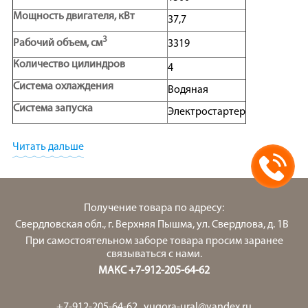
Мощность двигателя, кВт
37,7
3
Рабочий объем, см
3319
Количество цилиндров
4
Система охлаждения
Водяная
Система запуска
Электростартер
Расход топлива, л/час
10,5
Читать дальше
Топливо
Диз.топливо
Объем масляной системы, л
-
Объем топливного бака, л
51
Получение товара по адресу:
Тип генератора
Альтератор
Класс изоляции
H
Свердловская обл., г. Верхняя Пышма, ул. Свердлова, д. 1В
Класс защиты
IP 23
При самостоятельном заборе товара просим заранее
Ширина, мм
920
связываться с нами.
Длина, мм
2000
МАКС +7-912-205-64-62
Высота, мм
1100
Вес, кг
611
Тип
Открытый
+7-912-205-64-62
,
yugora-ural@yandex.ru