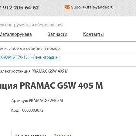
7-912-205-64-62
yugora-ural@yandex.ru
ок инструмента и оборудования
Металлорукава
Запчасти
Контакты
ХКОМ ВТ 70-15H «Ленинградка»
 электростанция PRAMAC GSW 405 M
нция PRAMAC GSW 405 M
Артикул: PRAMACGSW405M
Код: Т0000003672