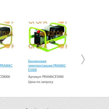
Бензиновая
Бензиновая
 PRAMAC
электростанция PRAMAC
электростанция 
E5000
E4000
CE8000
Артикул:
PRAMACE5000
Артикул:
PRAMAC
Цена по запросу
Цена по запросу