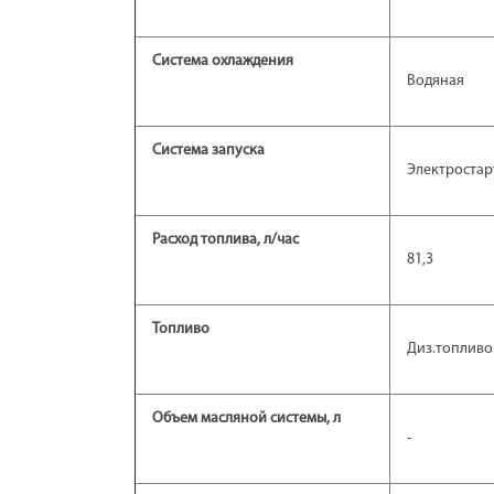
Система охлаждения
Водяная
Система запуска
Электростар
Расход топлива, л/час
81,3
Топливо
Диз.топливо
Объем масляной системы, л
-