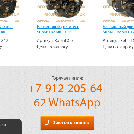
игатель
Бензиновый двигатель
Бензиновый дви
X40
Subaru Robin EX27
Subaru Robin EX
EX40
Артикул:
RobinEX27
Артикул:
RobinE
су
Цена по запросу
Цена по запросу
Горячая линия:
+7-912-205-64-
62 WhatsApp
Заказать звонок
се и