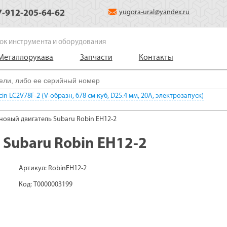
7-912-205-64-62
yugora-ural@yandex.ru
ок инструмента и оборудования
Металлорукава
Запчасти
Контакты
in LC2V78F-2 (V-образн, 678 см куб, D25.4 мм, 20А, электрозапуск)
новый двигатель Subaru Robin EH12-2
Subaru Robin EH12-2
Артикул: RobinEH12-2
Код: Т0000003199