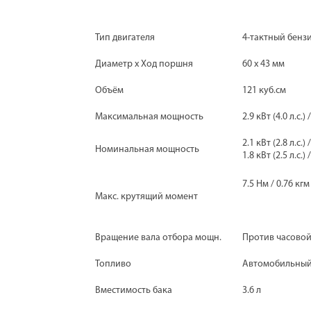
Тип двигателя
4-тактный бенз
Диаметр х Ход поршня
60 х 43 мм
Объём
121 куб.см
Максимальная мощность
2.9 кВт (4.0 л.с.)
2.1 кВт (2.8 л.с.)
Номинальная мощность
1.8 кВт (2.5 л.с.)
7.5 Нм / 0.76 кгм
Макс. крутящий момент
Вращение вала отбора мощн.
Против часовой
Топливо
Автомобильный
Вместимость бака
3.6 л