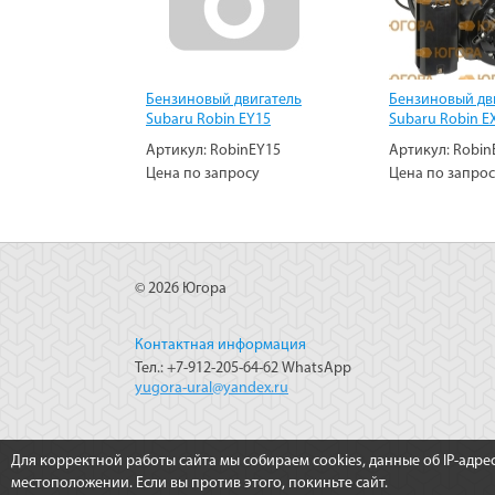
Бензиновый двигатель
Бензиновый дв
Subaru Robin EY15
Subaru Robin E
Артикул:
RobinEY15
Артикул:
Robin
Цена по запросу
Цена по запро
© 2026 Югора
Контактная информация
Тел.: +7-912-205-64-62 WhatsApp
yugora-ural@yandex.ru
Для корректной работы сайта мы собираем cookies, данные об IP-адре
местоположении. Если вы против этого, покиньте сайт.