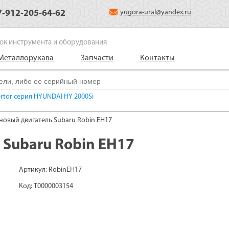
7-912-205-64-62
yugora-ural@yandex.ru
ок инструмента и оборудования
Металлорукава
Запчасти
Контакты
ertor серия HYUNDAI HY 2000Si
новый двигатель Subaru Robin EH17
Subaru Robin EH17
Артикул: RobinEH17
Код: Т0000003154