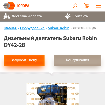
Оборудование
Доставка и оплата
Контакты
Металлорукава
Главная
Оборудование
Subaru Robin
Дизельный двигатель Subaru Robin DY42-2B
Запчасти
Дизельный двигатель Subaru Robin
DY42-2B
Контакты
Партнеры
Запросить цену
Консультация
О компании