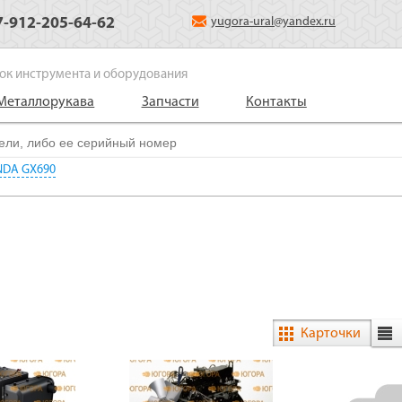
7-912-205-64-62
yugora-ural@yandex.ru
ок инструмента и оборудования
Металлорукава
Запчасти
Контакты
NDA GX690
Карточки