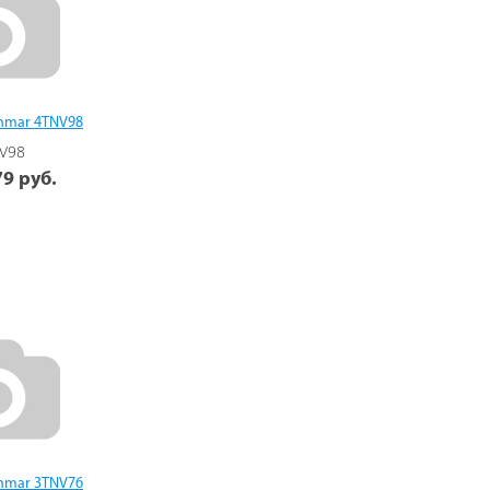
nmar 4TNV98
V98
9 руб.
nmar 3TNV76