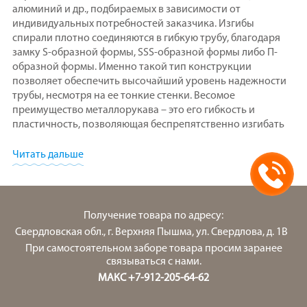
алюминий и др., подбираемых в зависимости от
индивидуальных потребностей заказчика. Изгибы
спирали плотно соединяются в гибкую трубу, благодаря
замку S-образной формы, SSS-образной формы либо П-
образной формы. Именно такой тип конструкции
позволяет обеспечить высочайший уровень надежности
трубы, несмотря на ее тонкие стенки. Весомое
преимущество металлорукава – это его гибкость и
пластичность, позволяющая беспрепятственно изгибать
его в любое нужное положение.
Читать дальше
Опытным путем доказано, что вальцованная гофротруба
имеет высокий уровень устойчивости как к
температурным, так и к механическим воздействиям.
Труба способна функционировать в широчайшем
Получение товара по адресу:
диапазоне температур от -273 до +650 градусов. Кроме
того, с целью снизить вероятность уязвимости системы к
Свердловская обл., г. Верхняя Пышма, ул. Свердлова, д. 1В
различным нагрузкам до минимума, разработана
При самостоятельном заборе товара просим заранее
возможность металлической оплетки трубы как в один,
связываться с нами.
так и в несколько слоев. Такое укрепление конструкции
МАКС +7-912-205-64-62
наилучшим образом подходит для рукавов высокого
давления, а также находящихся под постоянным усилием