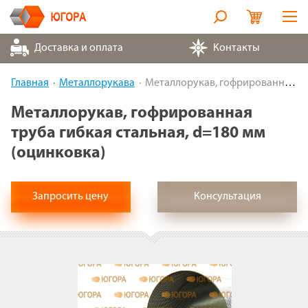
Оборудование
Доставка и оплата
Контакты
Металлорукава
Главная
Металлорукава
Металлорукав, гофрированная труба гибкая стальная, d=180 мм (оцинковка)
Запчасти
Металлорукав, гофрированная
труба гибкая стальная, d=180 мм
Контакты
(оцинковка)
Партнеры
Запросить цену
Консультация
О компании