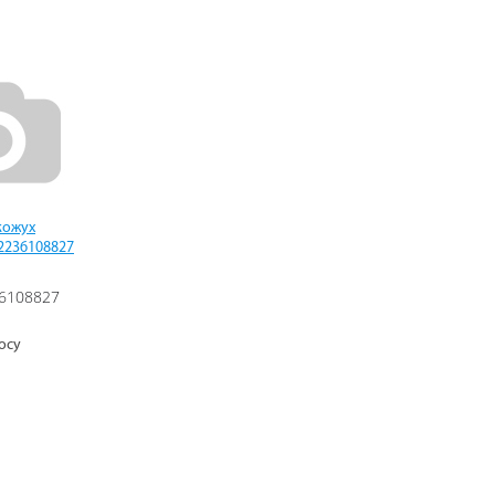
кожух
 2236108827
6108827
осу