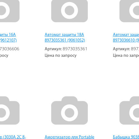
щиты 16А
Автомат защиты 18А
Автомат защ
(9612107)
8973035361 (9061052)
8973036610 (
73036606
8973035361
897
Артикул:
Артикул:
росу
Цена по запросу
Цена по запр
 (3030A 2C 8-
Амортизатор для Portable
Бабышка 903