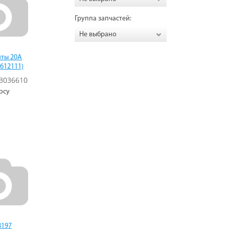
Группа запчастей:
Не выбрано
иты 20А
9612111)
3036610
осу
8197