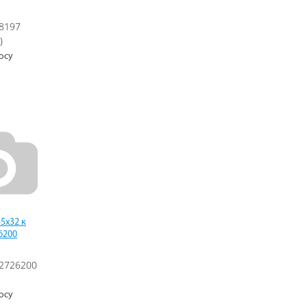
8197
)
осу
5х32 к
6200
2726200
осу