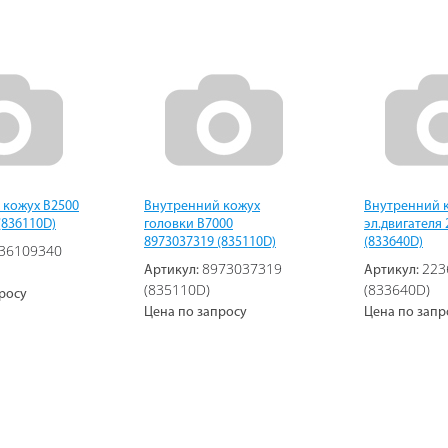
 кожух B2500
Внутренний кожух
Внутренний 
(836110D)
головки B7000
эл.двигателя
8973037319 (835110D)
(833640D)
36109340
8973037319
223
Артикул:
Артикул:
(835110D)
(833640D)
росу
Цена по запросу
Цена по запр