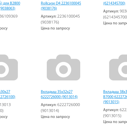
) для В2800
Rollcage D4 2236100045
(6214345700)
(9038063)
(9038176)
903
Артикул:
36109369
2236100045
(6214345700
Артикул:
(9038176)
Цена по запр
росу
Цена по запросу
х30х27
Вкладыш 35х32х27
Вкладыш 38х3
22726100)
6222726000 (9013014)
В7000 622272
(9013015)
13013
6222726000
Артикул:
622
0)
(9013014)
Артикул:
(9013015)
росу
Цена по запросу
Цена по запр