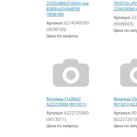
2COD.M8X23 60SH) для
781072A+P55
В2800 6214348700
2236109369 
(9038100)
22
Артикул:
6214348700
(9038063)
Артикул:
(9038100)
Цена по зап
Цена по запросу
Вкладыш 31х28х22
Вкладыш 33
6222725900 (9013011)
9013013 (62
6222725900
90
Артикул:
Артикул:
(9013011)
(622272610
Цена по запросу
Цена по зап