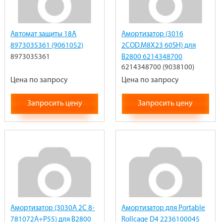
Автомат защиты 18А
Амортизатор (3016
8973035361 (9061052)
2COD.M8X23 60SH) для
8973035361
В2800 6214348700
6214348700 (9038100)
(9038100)
Цена по запросу
Цена по запросу
Запросить цену
Запросить цену
Амортизатор (3030A 2C 8-
Амортизатор для Portable
781072A+P55) для В2800
Rollcage D4 2236100045