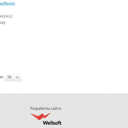
auMaster
9424LX
осу
це:
16
Разработка сайта: