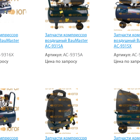
омпрессор
Запчасти компрессор
Запчасти ко
BauMaster
воздушный BauMaster
воздушный B
AC-9315A
AC-9315X
-9316X
AC-9315A
AC-
Артикул:
Артикул:
росу
Цена по запросу
Цена по запр
омпрессор
Запчасти компрессор
Запчасти ко