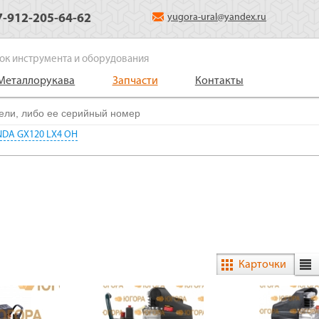
7-912-205-64-62
yugora-ural@yandex.ru
ок инструмента и оборудования
Металлорукава
Запчасти
Контакты
NDA GX120 LX4 OH
Карточки