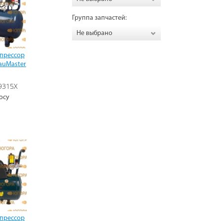
Группа запчастей:
Не выбрано
мпрессор
auMaster
9315X
осу
мпрессор