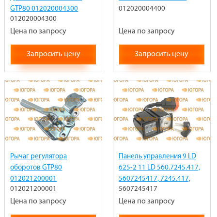
GTP80 012020004300
012020004400
012020004300
Цена по запросу
Цена по запросу
Запросить цену
Запросить цену
Рычаг регулятора
Панель управления 9 LD
оборотов GTP80
625-2 11 LD 560.7245.417,
012021200001
5607245417, 7245.417,
012021200001
5607245417
7245417, ED0072454170-S
Цена по запросу
Цена по запросу