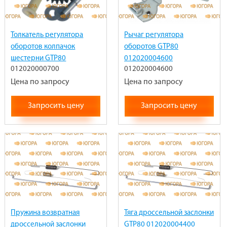
Толкатель регулятора
Рычаг регулятора
оборотов колпачок
оборотов GTP80
шестерни GTP80
012020004600
012020000700
012020004600
012020000700
Цена по запросу
Цена по запросу
Запросить цену
Запросить цену
Пружина возвратная
Тяга дроссельной заслонки
дроссельной заслонки
GTP80 012020004400