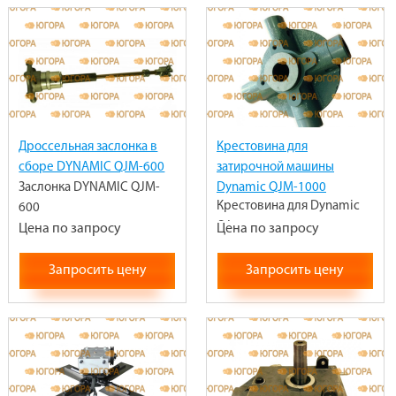
Дроссельная заслонка в
Крестовина для
сборе DYNAMIC QJM-600
затирочной машины
Заслонка DYNAMIC QJM-
Dynamic QJM-1000
Крестовина для Dynamic
600
QJ
Цена по запросу
Цена по запросу
Запросить цену
Запросить цену