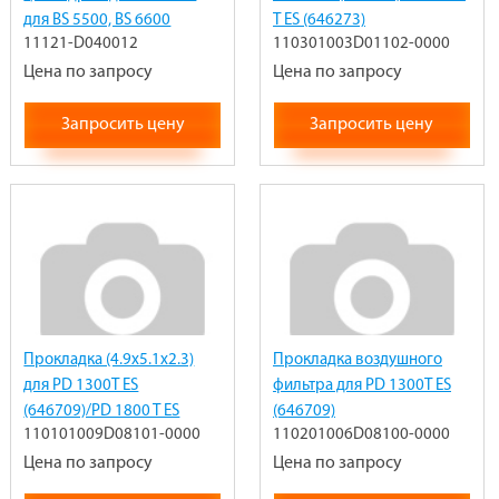
для BS 5500, BS 6600
T ES (646273)
11121-D040012
110301003D01102-0000
11121-D040012
110301003D01102-
Цена по запросу
0000_PD
Цена по запросу
Запросить цену
Запросить цену
Прокладка (4.9x5.1x2.3)
Прокладка воздушного
для PD 1300T ES
фильтра для PD 1300T ES
(646709)/PD 1800 T ES
(646709)
110101009D08101-0000
110201006D08100-0000
(646273)
110201006D08100-
110101009D08101-
Цена по запросу
0000_PD
Цена по запросу
0000_PD