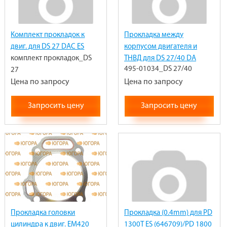
Комплект прокладок к
Прокладка между
двиг. для DS 27 DAC ES
корпусом двигателя и
комплект прокладок_DS
ТНВД для DS 27/40 DA
495-01034_DS 27/40
27
ES/DAC ES
Цена по запросу
Цена по запросу
Запросить цену
Запросить цену
Прокладка головки
Прокладка (0.4mm) для PD
цилиндра к двиг. EM420
1300T ES (646709)/PD 1800