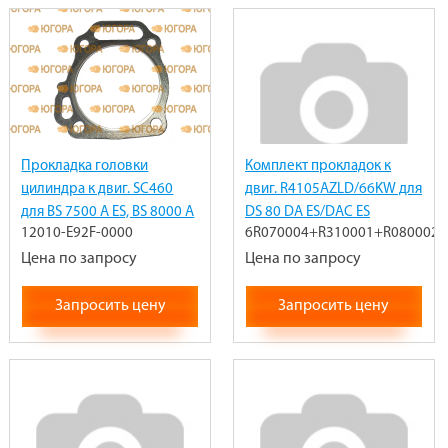
Прокладка головки
Комплект прокладок к
цилиндра к двиг. SC460
двиг. R4105AZLD/66KW для
для BS 7500 A ES, BS 8000 A
DS 80 DA ES/DAC ES
12010-E92F-0000
6R070004+R310001+R080002
ES, DA ES 33048-00036-00,
6R070004+R310001+R080002
12010-E92F-0000
Цена по запросу
Цена по запросу
Запросить цену
Запросить цену