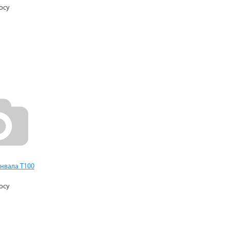
осу
нвала Т100
осу