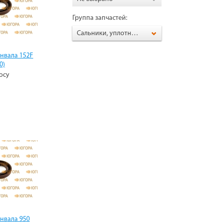
Группа запчастей:
Сальники, уплотнения
нвала 152F
0)
осу
нвала 950