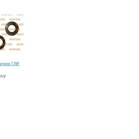
ателя 178F
осу