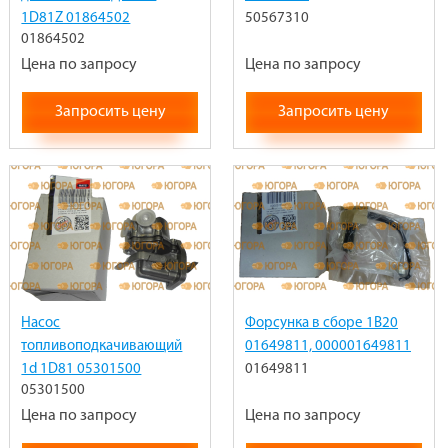
1D81Z 01864502
50567310
01864502
Цена по запросу
Цена по запросу
Запросить цену
Запросить цену
Насос
Форсунка в сборе 1B20
топливоподкачивающий
01649811, 000001649811
1d 1D81 05301500
01649811
05301500
Цена по запросу
Цена по запросу