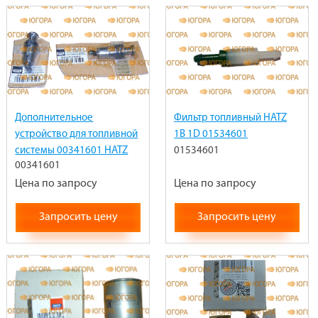
Дополнительное
Фильтр топливный HATZ
устройство для топливной
1B 1D 01534601
системы 00341601 HATZ
01534601
00341601
DIESEL FUEL PRIMER EXTRA
FUEL
Цена по запросу
Цена по запросу
Запросить цену
Запросить цену