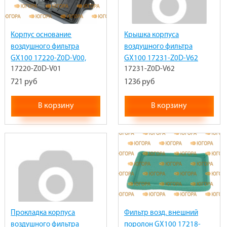
Корпус основание
Крышка корпуса
воздушного фильтра
воздушного фильтра
GX100 17220-Z0D-V00,
GX100 17231-Z0D-V62
17220-Z0D-V01
17231-Z0D-V62
17220-Z0D-V01
721 руб
1236 руб
В корзину
В корзину
Прокладка корпуса
Фильтр возд. внешний
воздушного фильтра
поролон GX100 17218-