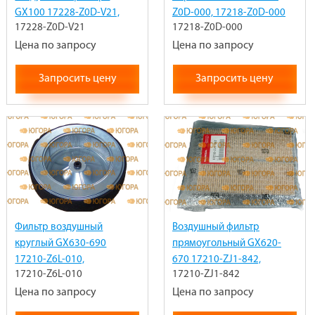
GX100 17228-Z0D-V21,
Z0D-000, 17218-Z0D-000
17228-Z0D-V21
17218-Z0D-000
17228Z0DV21
Цена по запросу
Цена по запросу
Запросить цену
Запросить цену
Фильтр воздушный
Воздушный фильтр
круглый GX630-690
прямоугольный GX620-
17210-Z6L-010,
670 17210-ZJ1-842,
17210-Z6L-010
17210-ZJ1-842
17210Z6L010
17210ZJ1842 SDMO
Цена по запросу
330150423
Цена по запросу