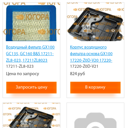
Воздушный фильтр GX100
Корпус воздушного
GC135, GC160 B&S 17211-
фильтра основа GX100
ZL8-023, 17211ZL8023
17220-Z0D-V20 17220-
17211-ZL8-023
17220-Z0D-V21
Z0D-V21
Цена по запросу
824 руб
Запросить цену
В корзину