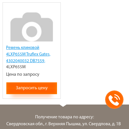
Ремень клиновой
4LXP655M Truflex Gates,
4302040032 DB7559,
4LXP655M
DB7551, DB7651DA к
снегоуборщику Krotof
Цена по запросу
Запросить цену
Получение товара по адресу:
Свердловская обл., г. Верхняя Пышма, ул. Свердлова, д. 1В