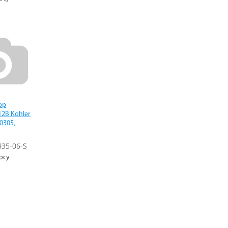
ор
2В Kohler
0305,
435-06-S
осу