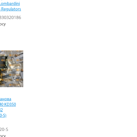
Lombardini
 Regulators
330320186
осу
танова
40 KD350
82
0-S)
20-S
осу