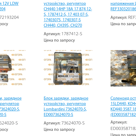
я 12V LDW
устройство, регулятор
напряжения 
204
CH440 14HP 18A 17 874 12-
REF330320186
S, 1787412-S, 17 403 07-S,
72193204
REF
Артикул:
1740307S, 1740307-S
росу
Цена по запр
CH440, CH395, CH270
1787412-S
Артикул:
Цена по запросу
и, зарядное
Блок зарядки, зарядное
Соленоид ос
 регулятор
устройство, регулятор
15LD440, KD4
73624020-S,
Lombardini 73624070-S,
KD440 3587.1
20-S
ED0073624070-S
(ED003587182
624020-S
73624070-S
Артикул:
Артикул:
ED00358718
росу
Цена по запросу
Цена по запр