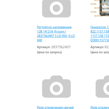
Регулятор напряжения
Генератор 1
12В 14/21А (6 конт.)
822.1157.15
2837362407 3 LD 450, 4 LD
1157.158 11
640
ED00115715
2837362407
82
Артикул:
Артикул:
Цена по запросу
Цена по зап
Реле отключения свечей
Реле отключ