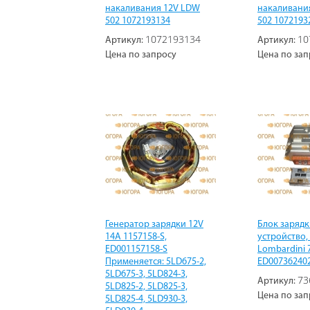
накаливания 12V LDW
накаливани
502 1072193134
502 1072193
1072193134
10
Артикул:
Артикул:
Цена по запросу
Цена по зап
Генератор зарядки 12V
Блок зарядк
14А 1157158-S,
устройство,
ED001157158-S
Lombardini 
Применяется: 5LD675-2,
ED00736240
5LD675-3, 5LD824-3,
73
Артикул:
5LD825-2, 5LD825-3,
Цена по зап
5LD825-4, 5LD930-3,