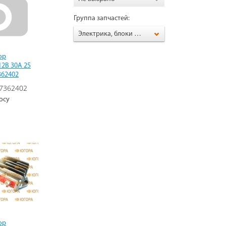
Группа запчастей:
Электрика, блоки AVR, щётки, зип для генератора
ор
2В 30А 25
362402
7362402
осу
ор