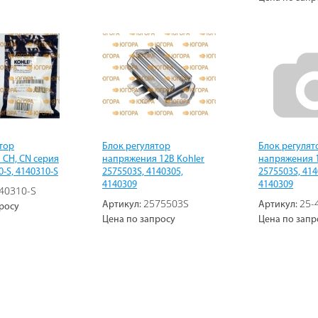
тор
Блок регулятор
Блок регулят
 CH, CN серия
напряжения 12В Kohler
напряжения 1
0-S, 4140310-S
2575503S, 4140305,
2575503S, 414
4140309
4140309
40310-S
2575503S
25-
Артикул:
Артикул:
росу
Цена по запросу
Цена по запр