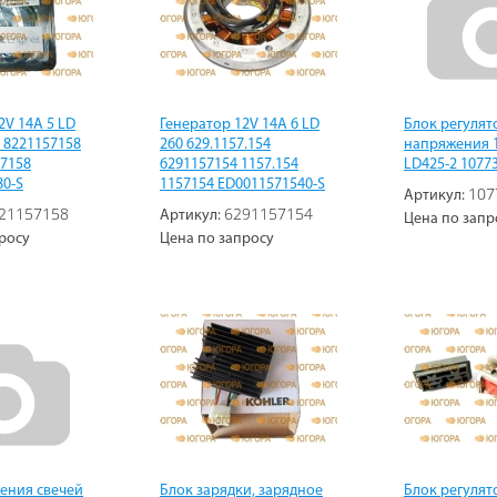
2V 14А 5 LD
Генератор 12V 14А 6 LD
Блок регулят
8 8221157158
260 629.1157.154
напряжения 1
57158
6291157154 1157.154
LD425-2 1077
80-S
1157154 ED0011571540-S
107
Артикул:
21157158
6291157154
Артикул:
Цена по запр
росу
Цена по запросу
ения свечей
Блок зарядки, зарядное
Блок регулят