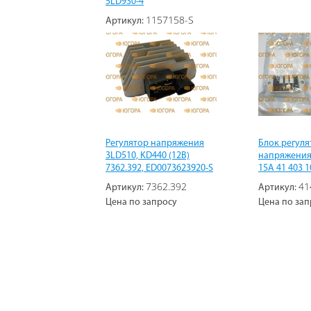
5LD930-4
1157158-S
Артикул:
Цена по запросу
Регулятор напряжения
Блок регуля
3LD510, KD440 (12В)
напряжения
7362.392, ED0073623920-S
15А 41 403 1
7362.392
41
Артикул:
Артикул:
Цена по запросу
Цена по зап