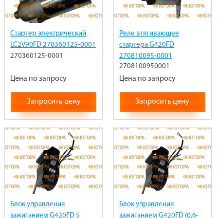
Стартер электрический
Реле втягивающее
LC2V90FD 270360125-0001
стартера G420FD
270360125-0001
270810095-0001
2708100950001
Цена по запросу
Цена по запросу
Запросить цену
Запросить цену
Блок управления
Блок управления
зажиганием G420FD 5
зажиганием G420FD (0,6-