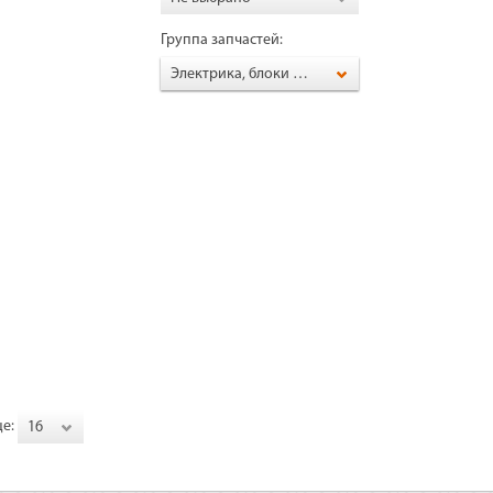
Группа запчастей:
Электрика, блоки AVR, щётки, зип для генератора
це:
16