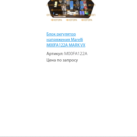
Блок регулятор
напряжения Marelli
M00FA122A MARK VX
M00FA122A
Артикул:
Цена по запросу