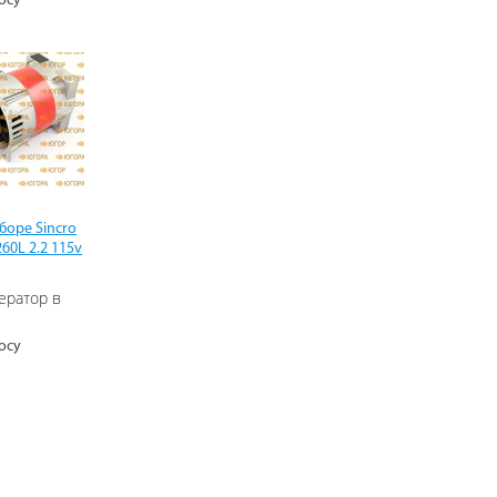
осу
боре Sincro
260L 2.2 115v
ератор в
осу