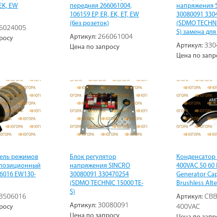
EK, EW
передняя 266061004,
напряжения 
106159 EP, ER, EK, ET, EW
30080091 330
(без розеток)
(SDMO TECHNI
6024005
S) замена для
266061004
Артикул:
росу
330
Артикул:
Цена по запросу
Цена по запр
ель режимов
Блок регулятор
Конденсатор 
 позиционный
напряжения SINCRO
400VAC 50 60
06016 EW130-
30080091 330470254
Generator Cap
(SDMO TECHNIC 15000 TE-
Brushless Alt
S)
3506016
CBB
Артикул:
30080091
400VAC
Артикул:
росу
Цена по запросу