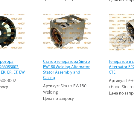
Цена по запр
 ротора
Статор генератора Sincro
Генератор в с
266083002,
EW180 Welding Alternator
Alternator EP
EK, ER, ET, EW
Stator Assembly and
CTE
Casing
6083002
Ген
Артикул:
Sincro EW180
сборе Sincro
Артикул:
росу
Welding
Цена по запр
Цена по запросу