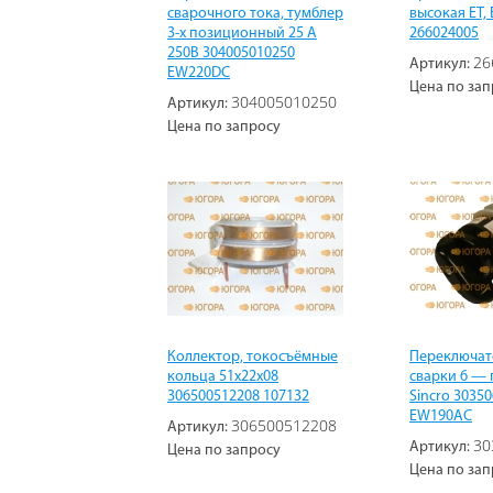
сварочного тока, тумблер
высокая ET, 
3-х позиционный 25 А
266024005
250В 304005010250
26
Артикул:
EW220DC
Цена по зап
304005010250
Артикул:
Цена по запросу
Коллектор, токосъёмные
Переключат
кольца 51х22х08
сварки 6 —
306500512208 107132
Sincro 3035
EW190AC
306500512208
Артикул:
30
Артикул:
Цена по запросу
Цена по зап