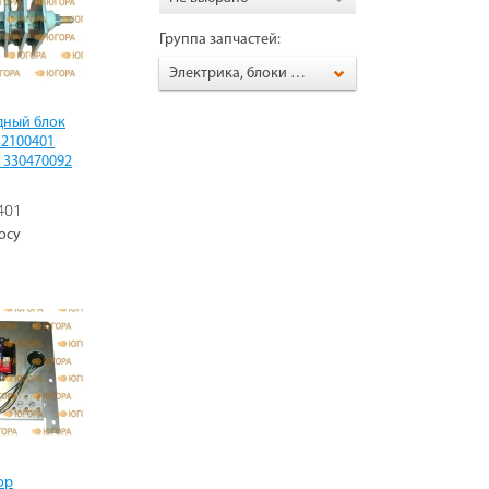
Группа запчастей:
Электрика, блоки AVR, щётки, зип для генератора
дный блок
52100401
 330470092
401
осу
ор