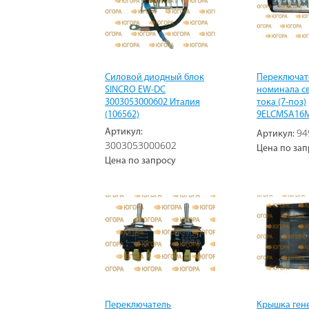
Силовой диодный блок
Переключат
SINCRO EW-DC
номинала с
3003053000602 Италия
тока (7-поз)
(106562)
9ELCMSA16M
94
Артикул:
Артикул:
3003053000602
Цена по зап
Цена по запросу
Переключатель
Крышка ген