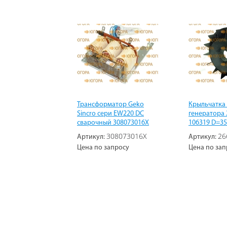
Трансформатор Geko
Крыльчатка
Sincro сери EW220 DC
генератора 
сварочный 308073016X
106319 D=35 
308073016X
26
Артикул:
Артикул:
Цена по запросу
Цена по зап