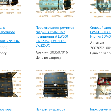
ель
Переключатель режимов
Силовой дио
варочного
сварки 303507016 7
EW-DC 30030
позиционный EW200-
Италия SDMO
A817 949002
EW220AC, EW180DC-
Артикул:
EW220DC
9002
3003052100
303507016
Артикул:
росу
Цена по запр
Цена по запросу
ератора
Панель генератора
Блок регулят