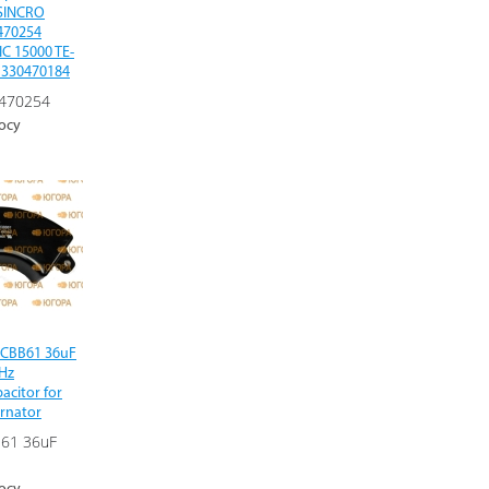
SINCRO
470254
C 15000 TE-
 330470184
470254
осу
CBB61 36uF
 Hz
acitor for
ernator
61 36uF