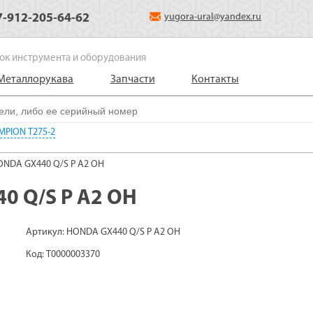
7-912-205-64-62
yugora-ural@yandex.ru
ок инструмента и оборудования
Металлорукава
Запчасти
Контакты
PION Т275-2
ONDA GX440 Q/S P A2 OH
0 Q/S P A2 OH
Артикул: HONDA GX440 Q/S P A2 OH
Код: Т0000003370