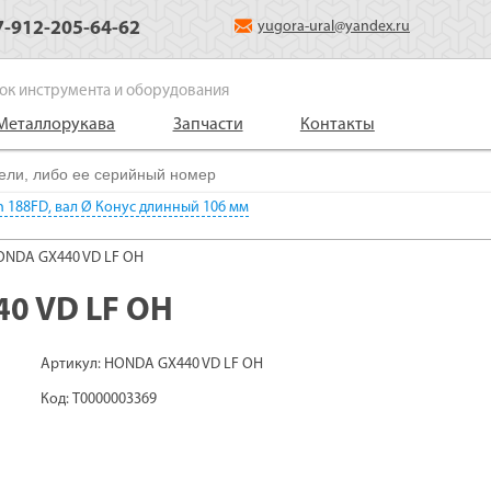
7-912-205-64-62
yugora-ural@yandex.ru
ок инструмента и оборудования
Металлорукава
Запчасти
Контакты
n 188FD, вал Ø Конус длинный 106 мм
ONDA GX440 VD LF OH
0 VD LF OH
Артикул: HONDA GX440 VD LF OH
Код: Т0000003369