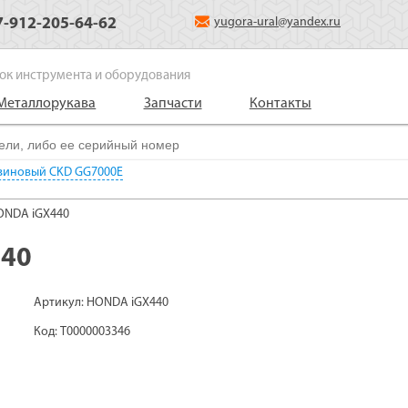
7-912-205-64-62
yugora-ural@yandex.ru
ок инструмента и оборудования
Металлорукава
Запчасти
Контакты
нзиновый CKD GG7000E
ONDA iGX440
440
Артикул: HONDA iGX440
Код: Т0000003346